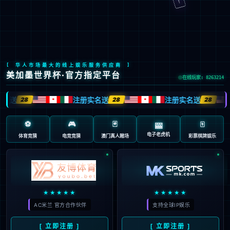
中
在研产品
首页
>
创新发展
>
在研产品
管线
OG视讯官网生物坚持创新，形成10余种适应症的疫苗管线，展现强
大竞争力
全球创新疫苗
中国首创疫苗
临床前候选疫苗