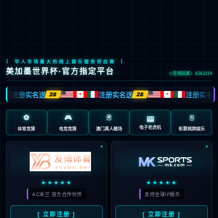
中
首页
>
产品服务
>
上市产品
>
重组新型冠状病毒疫苗（5型腺病毒载体
重组新型冠状病毒疫苗（5型腺病毒载体）克威莎®
通用名称：重组新型冠状病毒疫苗（5型腺病毒载体）
商品名称：克威莎（Convidecia）
英文名称：Recombinant COVID-19 Vaccine（Adenovirus Type 5
Vector）
新冠疫情研发历程
克威莎
新冠病毒与新冠疫情
常见问题